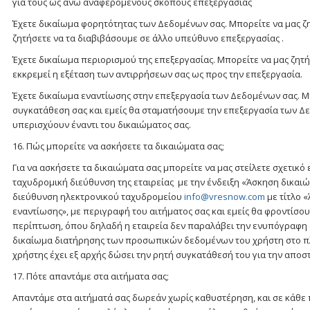
για τους ως άνω αναφερόμενους σκοπούς επεξεργασίας
Έχετε δικαίωμα φορητότητας των Δεδομένων σας. Μπορείτε να μας ζ
ζητήσετε να τα διαβιβάσουμε σε άλλο υπεύθυνο επεξεργασίας .
Έχετε δικαίωμα περιορισμού της επεξεργασίας. Μπορείτε να μας ζητ
εκκρεμεί η εξέταση των αντιρρήσεων σας ως προς την επεξεργασία.
Έχετε δικαίωμα εναντίωσης στην επεξεργασία των Δεδομένων σας. Μπ
συγκατάθεση σας και εμείς θα σταματήσουμε την επεξεργασία των Δεδ
υπερισχύουν έναντι του δικαιώματος σας.
16. Πώς μπορείτε να ασκήσετε τα δικαιώματα σας;
Για να ασκήσετε τα δικαιώματα σας μπορείτε να μας στείλετε σχετικ
ταχυδρομική διεύθυνση της εταιρείας με την ένδειξη «Άσκηση δικαι
διεύθυνση ηλεκτρονικού ταχυδρομείου
info@vresnow.com
με τίτλο 
εναντίωσης», με περιγραφή του αιτήματος σας και εμείς θα φροντίσο
περίπτωση, όπου δηλαδή η εταιρεία δεν παραλάβει την ενυπόγραφη 
δικαίωμα διατήρησης των προσωπικών δεδομένων του χρήστη στο π
χρήστης έχει εξ αρχής δώσει την ρητή συγκατάθεσή του για την αποσ
17. Πότε απαντάμε στα αιτήματα σας;
Απαντάμε στα αιτήματά σας δωρεάν χωρίς καθυστέρηση, και σε κάθε π