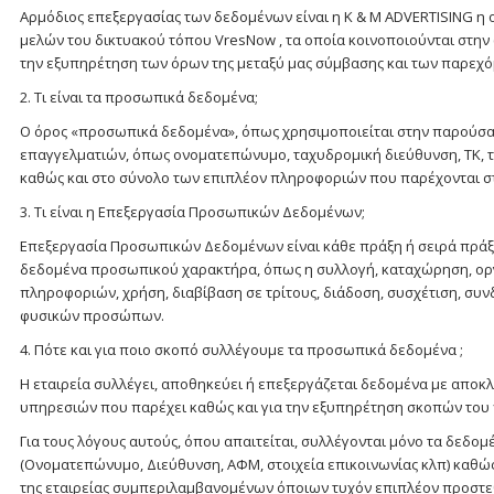
Αρμόδιος επεξεργασίας των δεδομένων είναι η K & M ADVERTISING η 
μελών του δικτυακού τόπου VresNow , τα οποία κοινοποιούνται στην 
την εξυπηρέτηση των όρων της μεταξύ μας σύμβασης και των παρεχό
2. Τι είναι τα προσωπικά δεδομένα;
Ο όρος «προσωπικά δεδομένα», όπως χρησιμοποιείται στην παρούσα 
επαγγελματιών, όπως ονοματεπώνυμο, ταχυδρομική διεύθυνση, ΤΚ, τη
καθώς και στο σύνολο των επιπλέον πληροφοριών που παρέχονται στ
3. Τι είναι η Επεξεργασία Προσωπικών Δεδομένων;
Επεξεργασία Προσωπικών Δεδομένων είναι κάθε πράξη ή σειρά πράξ
δεδομένα προσωπικού χαρακτήρα, όπως η συλλογή, καταχώρηση, ορ
πληροφοριών, χρήση, διαβίβαση σε τρίτους, διάδοση, συσχέτιση, σ
φυσικών προσώπων.
4. Πότε και για ποιο σκοπό συλλέγουμε τα προσωπικά δεδομένα ;
Η εταιρεία συλλέγει, αποθηκεύει ή επεξεργάζεται δεδομένα με αποκ
υπηρεσιών που παρέχει καθώς και για την εξυπηρέτηση σκοπών του
Για τους λόγους αυτούς, όπου απαιτείται, συλλέγονται μόνο τα δεδ
(Ονοματεπώνυμο, Διεύθυνση, ΑΦΜ, στοιχεία επικοινωνίας κλπ) καθώς
της εταιρείας συμπεριλαμβανομένων όποιων τυχόν επιπλέον προστε