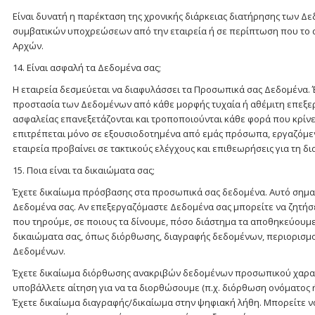
Είναι δυνατή η παρέκταση της χρονικής διάρκειας διατήρησης των 
συμβατικών υποχρεώσεων από την εταιρεία ή σε περίπτωση που το 
Αρχών.
14. Είναι ασφαλή τα Δεδομένα σας;
Η εταιρεία δεσμεύεται να διαφυλάσσει τα Προσωπικά σας Δεδομένα. Έ
προστασία των Δεδομένων από κάθε μορφής τυχαία ή αθέμιτη επεξερ
ασφαλείας επανεξετάζονται και τροποποιούνται κάθε φορά που κρίν
επιτρέπεται μόνο σε εξουσιοδοτημένα από εμάς πρόσωπα, εργαζόμεν
εταιρεία προβαίνει σε τακτικούς ελέγχους και επιθεωρήσεις για τη 
15. Ποια είναι τα δικαιώματα σας;
Έχετε δικαίωμα πρόσβασης στα προσωπικά σας δεδομένα. Αυτό σημαί
Δεδομένα σας. Αν επεξεργαζόμαστε Δεδομένα σας μπορείτε να ζητήσε
που τηρούμε, σε ποιους τα δίνουμε, πόσο διάστημα τα αποθηκεύουμε
δικαιώματα σας, όπως διόρθωσης, διαγραφής δεδομένων, περιορισμ
Δεδομένων.
Έχετε δικαίωμα διόρθωσης ανακριβών δεδομένων προσωπικού χαρακτή
υποβάλλετε αίτηση για να τα διορθώσουμε (π.χ. διόρθωση ονόματος
Έχετε δικαίωμα διαγραφής/δικαίωμα στην ψηφιακή λήθη. Μπορείτε να