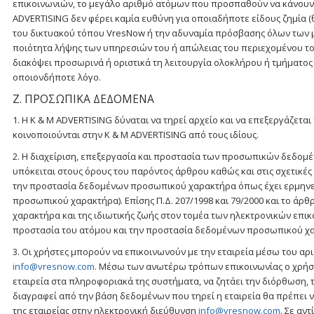
επικοινωνιών, το μεγάλο αριθμό ατόμων που προσπαθούν να κάνουν χ
ADVERTISING δεν φέρει καμία ευθύνη για οποιαδήποτε είδους ζημία (
του δικτυακού τόπου VresNow ή την αδυναμία πρόσβασης όλων των μ
ποιότητα λήψης των υπηρεσιών του ή απώλειας του περιεχομένου το
διακόψει προσωρινά ή οριστικά τη λειτουργία ολοκλήρου ή τμήματος
οποιονδήποτε λόγο.
Ζ. ΠΡΟΣΩΠΙΚΑ ΔΕΔΟΜΕΝΑ
1. Η K & M ADVERTISING δύναται να τηρεί αρχείο και να επεξεργάζε
κοινοποιούνται στην K & M ADVERTISING από τους ιδίους.
2. Η διαχείριση, επεξεργασία και προστασία των προσωπικών δεδομέ
υπόκειται στους όρους του παρόντος άρθρου καθώς και στις σχετικές 
την προστασία δεδομένων προσωπικού χαρακτήρα όπως έχει ερμηνευ
προσωπικού χαρακτήρα). Επίσης Π.Δ. 207/1998 και 79/2000 και το άρθ
χαρακτήρα και της ιδιωτικής ζωής στον τομέα των ηλεκτρονικών επικο
προστασία του ατόμου και την προστασία δεδομένων προσωπικού χα
3. Οι χρήστες μπορούν να επικοινωνούν με την εταιρεία μέσω του αρ
info@vresnow.com
. Μέσω των ανωτέρω τρόπων επικοινωνίας ο χρήστ
εταιρεία στα πληροφοριακά της συστήματα, να ζητάει την διόρθωση, 
διαγραφεί από την βάση δεδομένων που τηρεί η εταιρεία θα πρέπει
της εταιρείας στην ηλεκτρονική διεύθυνση
info@vresnow.com
. Σε αν