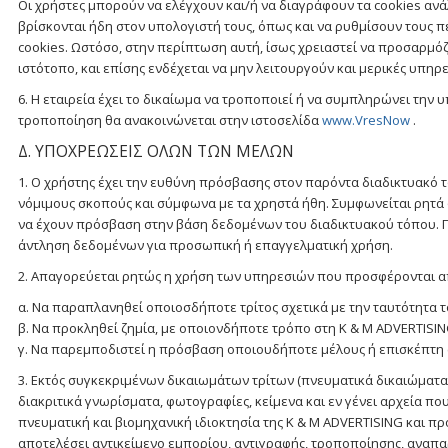
Οι χρήστες μπορούν να ελέγχουν και/ή να διαγράφουν τα cookies ανά
βρίσκονται ήδη στον υπολογιστή τους, όπως και να ρυθμίσουν τους
cookies. Ωστόσο, στην περίπτωση αυτή, ίσως χρειαστεί να προσαρμό
ιστότοπο, και επίσης ενδέχεται να μην λειτουργούν και μερικές υπ
6. Η εταιρεία έχει το δικαίωμα να τροποποιεί ή να συμπληρώνει την
τροποποίηση θα ανακοινώνεται στην ιστοσελίδα
www.VresNow
.
Δ. ΥΠΟΧΡΕΩΣΕΙΣ ΟΛΩΝ ΤΩΝ ΜΕΛΩΝ
1. Ο χρήστης έχει την ευθύνη πρόσβασης στον παρόντα διαδικτυακό τ
νόμιμους σκοπούς και σύμφωνα με τα χρηστά ήθη. Συμφωνείται ρητά 
να έχουν πρόσβαση στην βάση δεδομένων του διαδικτυακού τόπου. Γι
άντληση δεδομένων για προσωπική ή επαγγελματική χρήση.
2. Απαγορεύεται ρητώς η χρήση των υπηρεσιών που προσφέρονται α
α. Να παραπλανηθεί οποιοσδήποτε τρίτος σχετικά με την ταυτότητα τ
β. Να προκληθεί ζημία, με οποιονδήποτε τρόπο στη K & M ADVERTISIN
γ. Να παρεμποδιστεί η πρόσβαση οποιουδήποτε μέλους ή επισκέπτη
3. Eκτός συγκεκριμένων δικαιωμάτων τρίτων (πνευματικά δικαιώματα 
διακριτικά γνωρίσματα, φωτογραφίες, κείμενα και εν γένει αρχεία π
πνευματική και βιομηχανική ιδιοκτησία της K & M ADVERTISING και πρ
αποτελέσει αντικείμενο εμπορίου, αντιγραφής, τροποποίησης, αναπ