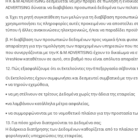
Η K & M ADVERTISING δεσμεύεται να μην προβεί σε πώληση ή ενοικί
ADVERTISING δύναται να διαβιβάσει προσωπικά δεδομένα των πελατώ
α. Έχει τη ρητή συγκατάθεση των μελών για τη διαβίβαση προσωπικώ
χρησιμοποιήσει τις πληροφορίες αυτές προκειμένου να αποστείλει σ
τύπου ή άλλες ανακοινώσεις ηλεκτρονικώς, ή/και να παραδίδει προϊό
β. Η διαβίβαση των προσωπικών δεδομένων προς νομικά ή/και φυσι
απαραίτητη για την τιμολόγηση των παρεχομένων υπηρεσιών που παρ
που συνεργάζονται με την K & M ADVERTISING έχουν το δικαίωμα να
VresNow καταθέτουν σε αυτό, στο βαθμό που είναι απόλυτα απαραίτη
12. Πώς εξασφαλίζουμε ότι οι Εκτελούντες την Επεξεργασία σέβοντα
Οι Εκτελούντες έχουν συμφωνήσει και δεσμευτεί συμβατικά με την ετ
▪ να τηρούν εχεμύθεια,
▪ να μη στέλνουν σε τρίτους Δεδομένα χωρίς την άδεια της εταιρείας
▪να λαμβάνουν κατάλληλα μέτρα ασφαλείας,
▪ να συμμορφώνονται με το νομοθετικό πλαίσιο για την προστασία 
13. Για πόσο χρόνο διατηρούνται τα Δεδομένα σας;
Η διάρκεια διατήρησης των Δεδομένων καθορίζεται από το πλαίσιο τη
φορολογικές υποχρεώσεις της εταιρείας.