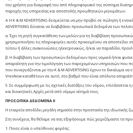
του χρήστη για διαγραφή του από πληροφοριακό της σύστημα διατηρ
παροχής της υπηρεσίας και αποστολής προωθητικών μηνυμάτων.
4. Η K & M ADVERTISING δεσμεύεται να μην προβεί σε πώληση ή ενοι
ADVERTISING δύναται να διαβιβάσει προσωπικά δεδομένα των πελατώ
α. Έχει τη ρητή συγκατάθεση των μελών για τη διαβίβαση προσωπικώ
χρησιμοποιήσει τις πληροφορίες αυτές προκειμένου να αποστείλει σ
τύπου ή άλλες ανακοινώσεις ηλεκτρονικώς, ή/και να παραδίδει προϊό
β. Η διαβίβαση των προσωπικών δεδομένων προς νομικά ή/και φυσι
απαραίτητη για την τιμολόγηση των παρεχομένων υπηρεσιών που πα
που συνεργάζονται με την K & M ADVERTISING έχουν το δικαίωμα να
VresNow καταθέτουν σε αυτό, στο βαθμό που είναι απόλυτα απαραίτη
5. Σε συμμόρφωση με τις σχετικές διατάξεις του νόμου, επιτάσσεται 
και διοικητικές Αρχές μετά από νόμιμο αίτημά τους.
ΠΡΟΣΩΠΙΚΑ ΔΕΔΟΜΕΝΑ ΙΙ
Η εταιρεία αποδίδει μεγάλη σημασία στην προστασία της ιδιωτικής 
Στη συνέχεια, θα θέλαμε να σας εξηγήσουμε πώς χειριζόμαστε τα πρ
1. Ποιος είναι ο υπεύθυνος φορέας;