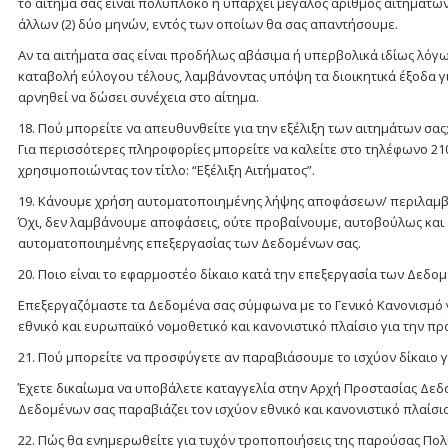
το αίτημα σας είναι πολύπλοκο ή υπάρχει μεγάλος αριθμός αιτημάτω
άλλων (2) δύο μηνών, εντός των οποίων θα σας απαντήσουμε.
Αν τα αιτήματα σας είναι προδήλως αβάσιμα ή υπερβολικά ιδίως λόγ
καταβολή εύλογου τέλους, λαμβάνοντας υπόψη τα διοικητικά έξοδα γι
αρνηθεί να δώσει συνέχεια στο αίτημα.
18. Πού μπορείτε να απευθυνθείτε για την εξέλιξη των αιτημάτων σας
Για περισσότερες πληροφορίες μπορείτε να καλείτε στο τηλέφωνο 2
χρησιμοποιώντας τον τίτλο: “Εξέλιξη Αιτήματος”.
19. Κάνουμε χρήση αυτοματοποιημένης λήψης αποφάσεων/ περιλαμβα
Όχι, δεν λαμβάνουμε αποφάσεις, ούτε προβαίνουμε, αυτοβούλως και
αυτοματοποιημένης επεξεργασίας των Δεδομένων σας.
20. Ποιο είναι το εφαρμοστέο δίκαιο κατά την επεξεργασία των Δεδο
Επεξεργαζόμαστε τα Δεδομένα σας σύμφωνα με το Γενικό Κανονισμό γ
εθνικό και ευρωπαϊκό νομοθετικό και κανονιστικό πλαίσιο για την 
21. Πού μπορείτε να προσφύγετε αν παραβιάσουμε το ισχύον δίκαιο
Έχετε δικαίωμα να υποβάλετε καταγγελία στην Αρχή Προστασίας Δε
Δεδομένων σας παραβιάζει τον ισχύον εθνικό και κανονιστικό πλαίσ
22. Πώς θα ενημερωθείτε για τυχόν τροποποιήσεις της παρούσας Πολ