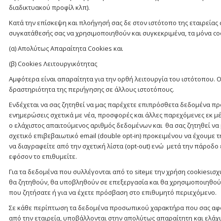
διαδικτυακού προφίλ κλπ).
Κατά την επίσκεψη και πλοήγησή σας δε στον ιστότοπο της εταιρείας 
συγκατάθεσής σας να χρησιμοποιηθούν και συγκεκριμένα, τα μόνα coo
(α) Απολύτως Απαραίτητα Cookies και
(β) Cookies Λειτουργικότητας
Αμφότερα είναι απαραίτητα για την ορθή λειτουργία του ιστότοπου.
δραστηριότητα της περιήγησης σε άλλους ιστοτόπους.
Ενδέχεται να σας ζητηθεί να μας παρέχετε επιπρόσθετα δεδομένα π
ενημερώσεις σχετικά με νέα, προσφορές και άλλες παρεχόμενες εκ μέρ
ο ελάχιστος απαιτούμενος αριθμός δεδομένων και θα σας ζητηθεί να
σχετικό επιβεβαιωτικό email (double opt-in) προκειμένου να έχουμε
να διαγραφείτε από την σχετική λίστα (opt-out) ενώ μετά την πάρο
εφόσον το επιθυμείτε.
Για τα δεδομένα που συλλέγονται από το siteμε την χρήση cookies
θα ζητηθούν, θα υποβληθούν σε επεξεργασία και θα χρησιμοποιηθού
που ζητήσατε ή για να έχετε πρόσβαση στο επιθυμητό περιεχόμενο.
Σε κάθε περίπτωση τα δεδομένα προσωπικού χαρακτήρα που σας αφ
από την εταιρεία, υποβάλλονται στην απολύτως απαραίτητη και ελάχι