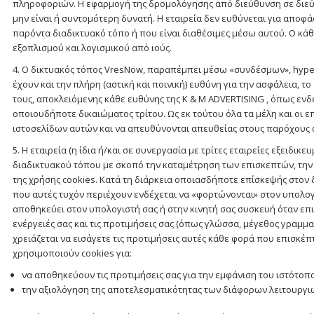
πληροφοριών. H εφαρμογή της δρομολόγησης από διεύθυνση σε διεύθ
μην είναι ή συντομότερη δυνατή. Η εταιρεία δεν ευθύνεται για απο
παρόντα διαδικτυακό τόπο ή που είναι διαθέσιμες μέσω αυτού. Ο κά
εξοπλισμού και λογισμικού από ιούς.
4. Ο δικτυακός τόπος VresNow, παραπέμπει μέσω «συνδέσμων», hyper
έχουν και την πλήρη (αστική και ποινική) ευθύνη για την ασφάλεια, 
τους, αποκλειόμενης κάθε ευθύνης της K & M ADVERTISING , όπως ενδ
οποιουδήποτε δικαιώματος τρίτου. Ως εκ τούτου όλα τα μέλη και οι
ιστοσελίδων αυτών και να απευθύνονται απευθείας στους παρόχους 
5. Η εταιρεία (η ίδια ή/και σε συνεργασία με τρίτες εταιρείες εξειδι
διαδικτυακού τόπου με σκοπό την καταμέτρηση των επισκεπτών, την ε
της χρήσης cookies. Κατά τη διάρκεια οποιασδήποτε επίσκεψής στον δι
που αυτές τυχόν περιέχουν ενδέχεται να «φορτώνονται» στον υπολογισ
αποθηκεύει στον υπολογιστή σας ή στην κινητή σας συσκευή όταν επι
ενέργειές σας και τις προτιμήσεις σας (όπως γλώσσα, μέγεθος γραμματ
χρειάζεται να εισάγετε τις προτιμήσεις αυτές κάθε φορά που επισκέπτ
χρησιμοποιούν cookies για:
να αποθηκεύουν τις προτιμήσεις σας για την εμφάνιση του ιστότοπ
την αξιολόγηση της αποτελεσματικότητας των διάφορων λειτουργιών 