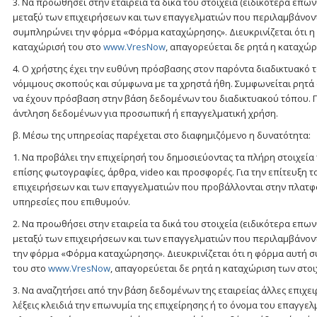
3. Να προωθήσει στην εταιρεία τα δικά του στοιχεία (ειδικότερα επω
μεταξύ των επιχειρήσεων και των επαγγελματιών που περιλαμβάνοντ
συμπληρώνει την φόρμα «Φόρμα καταχώρησης». Διευκρινίζεται ότι η
καταχώρισή του στο
www.VresNow
, απαγορεύεται δε ρητά η καταχώρ
4. Ο χρήστης έχει την ευθύνη πρόσβασης στον παρόντα διαδικτυακό τ
νόμιμους σκοπούς και σύμφωνα με τα χρηστά ήθη. Συμφωνείται ρητά 
να έχουν πρόσβαση στην βάση δεδομένων του διαδικτυακού τόπου. Γι
άντληση δεδομένων για προσωπική ή επαγγελματική χρήση.
β. Μέσω της υπηρεσίας παρέχεται στο διαφημιζόμενο η δυνατότητα:
1. Να προβάλει την επιχείρησή του δημοσιεύοντας τα πλήρη στοιχεία 
επίσης φωτογραφίες, άρθρα, video και προσφορές. Για την επίτευξη 
επιχειρήσεων και των επαγγελματιών που προβάλλονται στην πλατφόρμ
υπηρεσίες που επιθυμούν.
2. Να προωθήσει στην εταιρεία τα δικά του στοιχεία (ειδικότερα επω
μεταξύ των επιχειρήσεων και των επαγγελματιών που περιλαμβάνοντ
την φόρμα «Φόρμα καταχώρησης». Διευκρινίζεται ότι η φόρμα αυτή 
του στο
www.VresNow
, απαγορεύεται δε ρητά η καταχώριση των στο
3. Να αναζητήσει από την βάση δεδομένων της εταιρείας άλλες επιχ
λέξεις κλειδιά την επωνυμία της επιχείρησης ή το όνομα του επαγγελμ