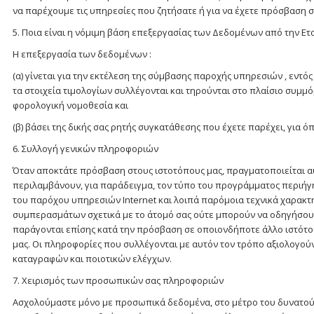
να παρέχουμε τις υπηρεσίες που ζητήσατε ή για να έχετε πρόσβαση 
5. Ποια είναι η νόμιμη βάση επεξεργασίας των Δεδομένων από την Ετ
Η επεξεργασία των δεδομένων :
(α) γίνεται για την εκτέλεση της σύμβασης παροχής υπηρεσιών , εντός
τα στοιχεία τιμολογίων συλλέγονται και τηρούνται στο πλαίσιο συμ
φορολογική νομοθεσία και
(β) βάσει της δικής σας ρητής συγκατάθεσης που έχετε παρέχει, για ό
6. Συλλογή γενικών πληροφοριών
Όταν αποκτάτε πρόσβαση στους ιστοτόπους μας, πραγματοποιείται 
περιλαμβάνουν, για παράδειγμα, τον τύπο του προγράμματος περιήγ
του παρόχου υπηρεσιών Internet και λοιπά παρόμοια τεχνικά χαρακτ
συμπερασμάτων σχετικά με το άτομό σας ούτε μπορούν να οδηγήσου
παράγονται επίσης κατά την πρόσβαση σε οποιονδήποτε άλλο ιστότοπο
μας. Οι πληροφορίες που συλλέγονται με αυτόν τον τρόπο αξιολογούν
καταγραφών και ποιοτικών ελέγχων.
7. Χειρισμός των προσωπικών σας πληροφοριών
Ασχολούμαστε μόνο με προσωπικά δεδομένα, στο μέτρο του δυνατού