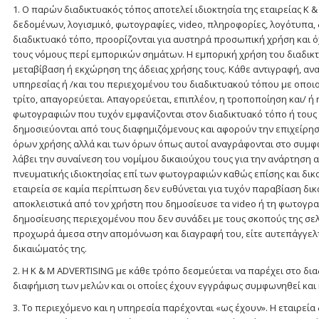
1. Ο παρών διαδικτυακός τόπος αποτελεί ιδιοκτησία της εταιρείας K 
δεδομένων, λογισμικό, φωτογραφίες, video, πληροφορίες, λογότυπα, 
διαδικτυακό τόπο, προορίζονται για αυστηρά προσωπική χρήση και ό
τους νόμους περί εμπορικών σημάτων. Η εμπορική χρήση του διαδικτ
μεταβίβαση ή εκχώρηση της άδειας χρήσης τους. Κάθε αντιγραφή, α
υπηρεσίας ή /και του περιεχομένου του διαδικτυακού τόπου με οποιοδ
τρίτο, απαγορεύεται. Απαγορεύεται, επιπλέον, η τροποποίηση και/ 
φωτογραφιών που τυχόν εμφανίζονται στον διαδικτυακό τόπο ή τους σ
δημοσιεύονται από τους διαφημιζόμενους και αφορούν την επιχείρησή
όρων χρήσης αλλά και των όρων όπως αυτοί αναγράφονται στο συμφω
λάβει την συναίνεση του νομίμου δικαιούχου τους για την ανάρτηση
πνευματικής ιδιοκτησίας επί των φωτογραφιών καθώς επίσης και δικ
εταιρεία σε καμία περίπτωση δεν ευθύνεται για τυχόν παραβίαση δ
αποκλειστικά από τον χρήστη που δημοσίευσε τα video ή τη φωτογρ
δημοσίευσης περιεχομένου που δεν συνάδει με τους σκοπούς της σελί
προχωρά άμεσα στην απομόνωση και διαγραφή του, είτε αυτεπάγγελτ
δικαιώματός της.
2. Η K & M ADVERTISING με κάθε τρόπο δεσμεύεται να παρέχει στο δ
διαφήμιση των μελών και οι οποίες έχουν εγγράφως συμφωνηθεί και κ
3. Το περιεχόμενο και η υπηρεσία παρέχονται «ως έχουν». Η εταιρεία