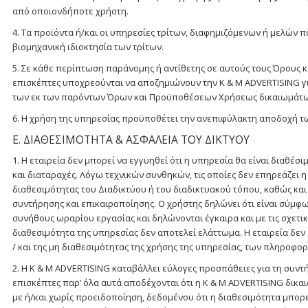
από οποιονδήποτε χρήστη.
4. Τα προϊόντα ή/και οι υπηρεσίες τρίτων, διαφημιζόμενων ή μελών 
βιομηχανική ιδιοκτησία των τρίτων.
5. Σε κάθε περίπτωση παράνομης ή αντίθετης σε αυτούς τους Όρους 
επισκέπτες υποχρεούνται να αποζημιώνουν την K & M ADVERTISING για
των εκ των παρόντων Όρων και Προϋποθέσεων Χρήσεως δικαιωμάτων 
6. Η χρήση της υπηρεσίας προϋποθέτει την ανεπιφύλακτη αποδοχή 
Ε. ΔΙΑΘΕΣΙΜΟΤΗΤΑ & ΑΣΦΑΛΕΙΑ ΤΟΥ ΔΙΚΤΥΟΥ
1. Η εταιρεία δεν μπορεί να εγγυηθεί ότι η υπηρεσία θα είναι διαθέ
και διαταραχές. Λόγω τεχνικών συνθηκών, τις οποίες δεν επηρεάζει 
διαθεσιμότητας του Διαδικτύου ή του διαδικτυακού τόπου, καθώς και
συντήρησης και επικαιροποίησης. Ο χρήστης δηλώνει ότι είναι σύμφω
συνήθους ωραρίου εργασίας και δηλώνονται έγκαιρα και με τις σχετι
διαθεσιμότητα της υπηρεσίας δεν αποτελεί ελάττωμα. Η εταιρεία δεν
/ και της μη διαθεσιμότητας της χρήσης της υπηρεσίας, των πληροφο
2. Η K & M ADVERTISING καταβάλλει εύλογες προσπάθειες για τη συντ
επισκέπτες παρ’ όλα αυτά αποδέχονται ότι η K & M ADVERTISING δικαι
με ή/και χωρίς προειδοποίηση, δεδομένου ότι η διαθεσιμότητα μπορ