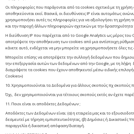
Οι πληροφορίες που παράγονται από τα cookies σχετικά με τη χρήση 
αποθηκεύονται εκεί. Βασικά, οι διευθύνσεις IP είναι αυτομάτως ανώνυ
χρησιμοποιήσει αυτές τις πληροφορίες για να αξιολογήσει τη χρήση τ
και την παροχή άλλων πληροφοριών σχετικών με την δραστηριότητα τ
Η διεύθυνση IP που παρέχεται από το Google Analytics ως μέρος του 
αποτρέψετε την αποθήκευση των cookies από μια αντίστοιχη ρύθμιση
κάνετε αυτό, ενδέχεται να μην μπορείτε να χρησιμοποιήσετε όλες τις
Μπορείτε επίσης να αποτρέψετε την συλλογή δεδομένων που δημιουργ
την επεξεργασία αυτών των δεδομένων από την Google, με τη λήψη δι
διαγράψετε τα cookies που έχουν αποθηκευτεί μέσω ειδικής επιλογή
Cookies»)
10. Χρησιμοποιούνται τα Δεδομένα για άλλους σκοπούς πχ σκοπούς 
Όχι, δεν χρησιμοποιούνται για τέτοιους σκοπούς εκτός αν έχετε παρέ
11. Ποιοι είναι οι αποδέκτες Δεδομένων ;
Αποδέκτες των Δεδομένων είναι: (α) η εταιρεία μας και το εξουσιοδο
δεσμευτεί με τήρηση εμπιστευτικότητας, (β) Δημόσιες ή Δικαστικές 
παραγγελία ή δικαστική απόφαση/διαταγή.