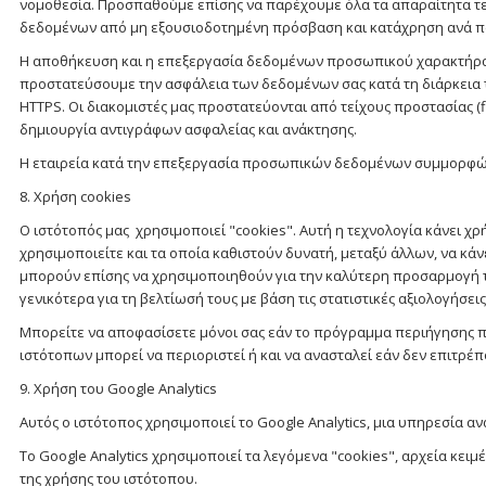
νομοθεσία. Προσπαθούμε επίσης να παρέχουμε όλα τα απαραίτητα τε
δεδομένων από μη εξουσιοδοτημένη πρόσβαση και κατάχρηση ανά π
Η αποθήκευση και η επεξεργασία δεδομένων προσωπικού χαρακτήρα γ
προστατεύσουμε την ασφάλεια των δεδομένων σας κατά τη διάρκεια 
HTTPS. Οι διακομιστές μας προστατεύονται από τείχους προστασίας (fi
δημιουργία αντιγράφων ασφαλείας και ανάκτησης.
Η εταιρεία κατά την επεξεργασία προσωπικών δεδομένων συμμορφών
8. Χρήση cookies
Ο ιστότοπός μας χρησιμοποιεί "cookies". Αυτή η τεχνολογία κάνει 
χρησιμοποιείτε και τα οποία καθιστούν δυνατή, μεταξύ άλλων, να κά
μπορούν επίσης να χρησιμοποιηθούν για την καλύτερη προσαρμογή 
γενικότερα για τη βελτίωσή τους με βάση τις στατιστικές αξιολογήσεις
Μπορείτε να αποφασίσετε μόνοι σας εάν το πρόγραμμα περιήγησης που
ιστότοπων μπορεί να περιοριστεί ή και να ανασταλεί εάν δεν επιτρέπ
9. Χρήση του Google Analytics
Αυτός ο ιστότοπος χρησιμοποιεί το Google Analytics, μια υπηρεσία αν
Το Google Analytics χρησιμοποιεί τα λεγόμενα "cookies", αρχεία κε
της χρήσης του ιστότοπου.