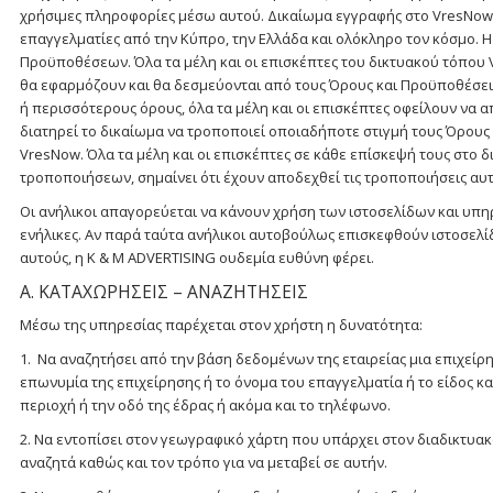
χρήσιμες πληροφορίες μέσω αυτού. Δικαίωμα εγγραφής στο VresNow έχ
επαγγελματίες από την Κύπρο, την Ελλάδα και ολόκληρο τον κόσμο.
Προϋποθέσεων. Όλα τα μέλη και οι επισκέπτες του δικτυακού τόπου
θα εφαρμόζουν και θα δεσμεύονται από τους Όρους και Προϋποθέσει
ή περισσότερους όρους, όλα τα μέλη και οι επισκέπτες οφείλουν να 
διατηρεί το δικαίωμα να τροποποιεί οποιαδήποτε στιγμή τους Όρους
VresNow. Όλα τα μέλη και οι επισκέπτες σε κάθε επίσκεψή τους στο
τροποποιήσεων, σημαίνει ότι έχουν αποδεχθεί τις τροποποιήσεις αυτ
Οι ανήλικοι απαγορεύεται να κάνουν χρήση των ιστοσελίδων και υπ
ενήλικες. Αν παρά ταύτα ανήλικοι αυτοβούλως επισκεφθούν ιστοσελί
αυτούς, η K & M ADVERTISING ουδεμία ευθύνη φέρει.
Α. ΚΑΤΑΧΩΡΗΣΕΙΣ – ΑΝΑΖΗΤΗΣΕΙΣ
Μέσω της υπηρεσίας παρέχεται στον χρήστη η δυνατότητα:
1. Να αναζητήσει από την βάση δεδομένων της εταιρείας μια επιχεί
επωνυμία της επιχείρησης ή το όνομα του επαγγελματία ή το είδος κ
περιοχή ή την οδό της έδρας ή ακόμα και το τηλέφωνο.
2. Να εντοπίσει στον γεωγραφικό χάρτη που υπάρχει στον διαδικτυακ
αναζητά καθώς και τον τρόπο για να μεταβεί σε αυτήν.