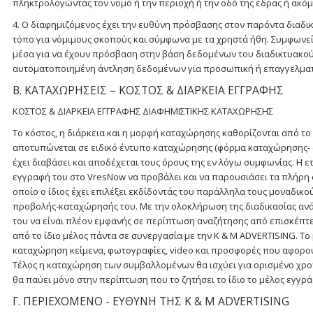
πληκτρολογώντας τον νομό ή την περιοχή ή την οδό της έδρας ή ακόμ
4. Ο διαφημιζόμενος έχει την ευθύνη πρόσβασης στον παρόντα διαδικ
τόπο για νόμιμους σκοπούς και σύμφωνα με τα χρηστά ήθη. Συμφωνεί
μέσα για να έχουν πρόσβαση στην βάση δεδομένων του διαδικτυακού τ
αυτοματοποιημένη άντληση δεδομένων για προσωπική ή επαγγελματ
Β. ΚΑΤΑΧΩΡΗΣΕΙΣ – ΚΟΣΤΟΣ & ΔΙΑΡΚΕΙΑ ΕΓΓΡΑΦΗΣ
ΚΟΣΤΟΣ & ΔΙΑΡΚΕΙΑ ΕΓΓΡΑΦΗΣ ΔΙΑΦΗΜΙΣΤΙΚΗΣ ΚΑΤΑΧΩΡΗΣΗΣ
Το κόστος, η διάρκεια και η μορφή καταχώρησης καθορίζονται από το
αποτυπώνεται σε ειδικό έντυπο καταχώρησης (φόρμα καταχώρησης- σ
έχει διαβάσει και αποδέχεται τους όρους της εν λόγω συμφωνίας. Η 
εγγραφή του στο VresNow να προβάλει και να παρουσιάσει τα πλήρη σ
οποίο ο ίδιος έχει επιλέξει εκδίδοντάς του παράλληλα τους μοναδικο
προβολής-καταχώρησής του. Με την ολοκλήρωση της διαδικασίας αν
του να είναι πλέον εμφανής σε περίπτωση αναζήτησης από επισκέπτες
από το ίδιο μέλος πάντα σε συνεργασία με την K & M ADVERTISING. Τ
καταχώρηση κείμενα, φωτογραφίες, video και προσφορές που αφορούν 
Τέλος η καταχώρηση των συμβαλλομένων θα ισχύει για ορισμένο χρον
θα παύει μόνο στην περίπτωση που το ζητήσει το ίδιο το μέλος εγγρ
Γ. ΠΕΡΙΕΧΟΜΕΝΟ - ΕΥΘΥΝΗ ΤΗΣ K & M ADVERTISING