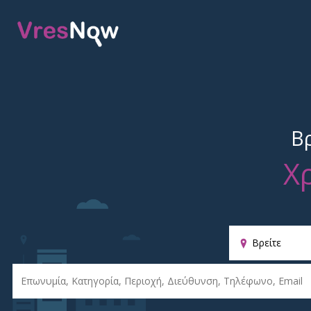
Παρ
κυρ
Β
Χ