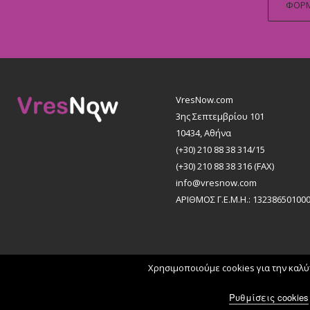
ΦΟΡΜ
VresNow.com
3ης Σεπτεμβρίου 101
10434, Αθήνα
(+30) 210 88 38 314/15
(+30) 210 88 38 316 (FAX)
info@vresnow.com
ΑΡΙΘΜΟΣ Γ.Ε.Μ.Η.: 13238650100
Χρησιμοποιούμε cookies για την καλύ
All rights reserved © 2026
K & M ADVERTISING
Όροι & Προϋποθέσεις
Ρυθμίσεις cookies