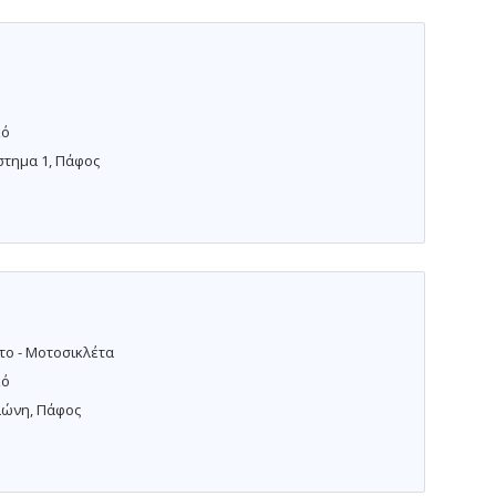
κό
άστημα 1, Πάφος
το - Μοτοσικλέτα
κό
λώνη, Πάφος