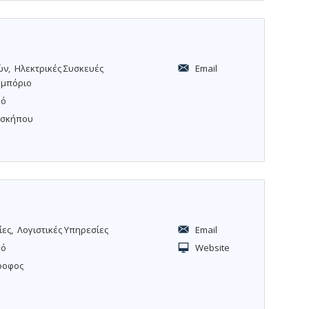
ών
Ηλεκτρικές Συσκευές
Email
Εμπόριο
κό
οσκήπου
ίες
Λογιστικές Υπηρεσίες
Email
κό
Website
όροφος