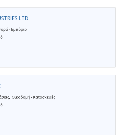
STRIES LTD
γορά - Εμπόριο
κό
Σ
άσεις
Οικοδομή - Κατασκευές
κό