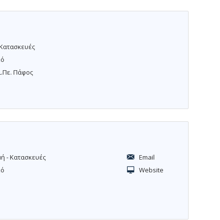
 Κατασκευές
κό
ι.Πε. Πάφος
ή - Κατασκευές
Email
κό
Website