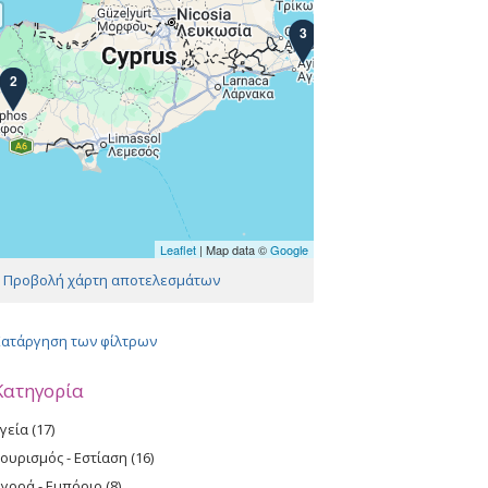
3
2
Leaflet
| Map data ©
Google
ίδες
Προβολή χάρτη αποτελεσμάτων
Κατάργηση των φίλτρων
Κατηγορία
γεία (17)
A
p
ουρισμός - Εστίαση (16)
A
p
p
γορά - Εμπόριο (8)
A