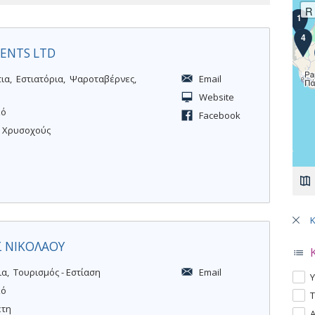
R
1
4
MENTS LTD
τια
Εστιατόρια
Ψαροταβέρνες
Email
Website
κό
Facebook
η Χρυσοχούς
Σελ
 ΝΙΚΟΛΑΟΥ
ια
Τουρισμός - Εστίαση
Email
A
Υ
κό
p
A
Τ
p
έτη
p
A
Α