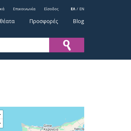
ΓΛΩΣΣΕΣ
ικά
Επικοινωνία
Είσοδος
ΕΛ
EN
οθέατα
Προσφορές
Blog
+
−