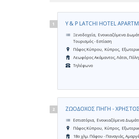
Y & P LATCHI HOTEL APART
1
Ξενοδοχεία
Ενοικιαζόμενα Δωμά
Τουρισμός - Εστίαση
Πάφος Κύπρου
Κύπρος
Εξωτερι
Λεωφόρος Ακάμαντος, Λάτσι, Πόλ
Τηλέφωνο
ΖΩΟΔΟΧΟΣ ΠΗΓΗ - ΧΡΗΣΤΟΣ
2
Εστιατόρια
Ενοικιαζόμενα Δωμάτ
Πάφος Κύπρου
Κύπρος
Εξωτερι
18ο χλμ. Πάφου - Παναγιάς, Αμαργ