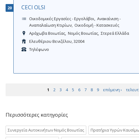
CECI OLSI
20
Οικοδομικές Εργασίες - Εργολάβοι
Ανακαίνιση -
Αναπαλαίωση Κτιρίων
Οικοδομή - Κατασκευές
Αράχωβα Βοιωτίας
Νομός Βοιωτίας
Στερεά Ελλάδα
Ελευθέριου Βενιζέλου, 32004
Τηλέφωνο
Σελίδες
1
2
3
4
5
6
7
8
9
επόμενη ›
τελευτ
Περισσότερες κατηγορίες
Συνεργεία Αυτοκινήτων Νομός Βοιωτίας
Πρατήρια Υγρών Καυσίμω