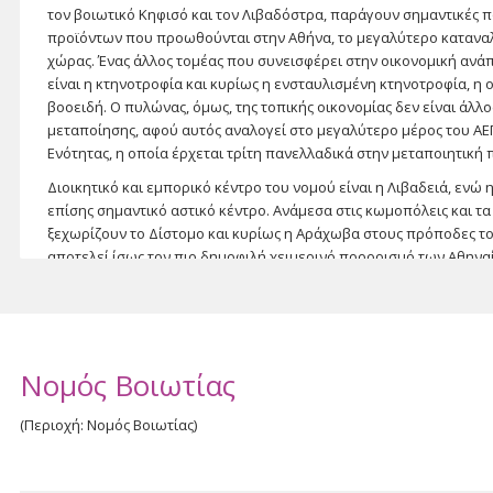
τον βοιωτικό Κηφισό και τον Λιβαδόστρα, παράγουν σημαντικές 
προϊόντων που προωθούνται στην Αθήνα, το μεγαλύτερο καταναλ
χώρας. Ένας άλλος τομέας που συνεισφέρει στην οικονομική ανά
είναι η κτηνοτροφία και κυρίως η ενσταυλισμένη κτηνοτροφία, η
βοοειδή. Ο πυλώνας, όμως, της τοπικής οικονομίας δεν είναι άλλο
μεταποίησης, αφού αυτός αναλογεί στο μεγαλύτερο μέρος του ΑΕ
Ενότητας, η οποία έρχεται τρίτη πανελλαδικά στην μεταποιητική
Διοικητικό και εμπορικό κέντρο του νομού είναι η Λιβαδειά, ενώ
επίσης σημαντικό αστικό κέντρο. Ανάμεσα στις κωμοπόλεις και τ
ξεχωρίζουν το Δίστομο και κυρίως η Αράχωβα στους πρόποδες τ
αποτελεί ίσως τον πιο δημοφιλή χειμερινό προορισμό των Αθηναί
απόσταση από την πρωτεύουσα και οι πολύ ανεπτυγμένες τουρισ
προσελκύουν στο γραφικό χωριό πλήθος εκδρομέων που το επιλ
κυρίως αποδράσεις. Βέβαια, στη Βοιωτία εντοπίζει κανείς αρκετά 
αρχαιολογικούς χώρους, βυζαντινούς ναούς -μεταξύ των οποίων 
της Μονής του Οσίου Λουκά-, όμορφες παραλίες και παράκτιους οι
Νομός Βοιωτίας
απόσταση από την Αθήνα και το καλό οδικό δίκτυο δημιουργούν τ
προϋποθέσεις για να τους εξερευνήσετε!
(Περιοχή: Νομός Βοιωτίας)