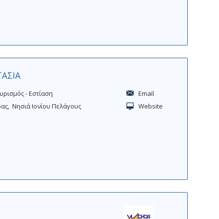
e
e
r
r
 ΤΑΣΙΑ
υρισμός - Εστίαση
Email
δας
Νησιά Ιονίου Πελάγους
Website