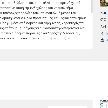
 οι παραθαλλάσιοι οικισμοί, αλλά και το ορεινά χωριά,
αταπράσινη φύση της ενδοχώρας του νησιού. Σήμα
Και
τις υπέροχες παραλίες του. Στο ανατολικό μέρος του
ε αβαθή νερά, εύκολα προσβάσιμες, καθώς και απάνεμους
0°C
 διαμορφωμένη από φοβερή κατακρήμνηση, χαρακτηρίζεται
Δεί
τους απότομους βράχους να συναντούν την απεραντοσύνη
 τις πιο διάσημες παραλίες ολόκληρης της Μεσογείου,
Χ
όπου το εντυπωσιακό τοπίο ανταμοίβει όσους τις
Α
διαίτερα ανεπτυγμένες τουριστικά με πλήθος υποδομών και
ρο του νησιού. Ο τουρισμός, άλλωστε, συνιστά των
ί κάτοικοι ασχολούνται και με τη γεωργία. Το νησί
 υφαντά που κατασκευάζουν οι γυναίκες κυρίως στην
πικών προϊόντων, όπως τα κρασιά, το μέλι, η σουμάδα, τα
ης Εγκλουβής, ενώ εξαιρετικά είναι τα παραδοσιακά πιάτα
δέτο, ο μπακαλιάρος μπιάνκο, τη μαριδόπιτα και το