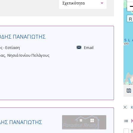
R
ΠΟΔΗΣ ΠΑΝΑΓΙΩΤΗΣ
ς - Εστίαση
Email
δας
Νησιά Ιονίου Πελάγους
Σελ
ΟΔΗΣ ΠΑΝΑΓΙΩΤΗΣ
A
Τ