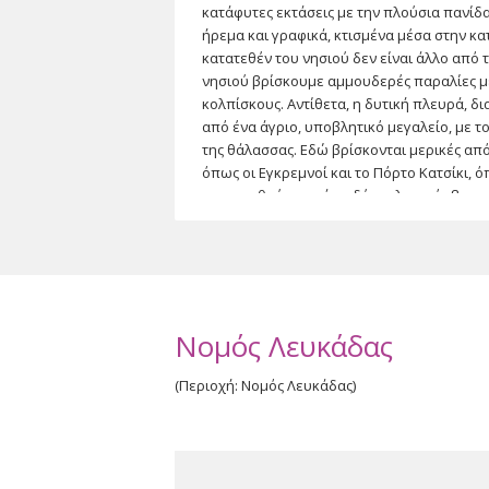
κατάφυτες εκτάσεις με την πλούσια πανίδα,
ήρεμα και γραφικά, κτισμένα μέσα στην κ
κατατεθέν του νησιού δεν είναι άλλο από 
νησιού βρίσκουμε αμμουδερές παραλίες μ
κολπίσκους. Αντίθετα, η δυτική πλευρά,
από ένα άγριο, υποβλητικό μεγαλείο, με 
της θάλασσας. Εδώ βρίσκονται μερικές από
όπως οι Εγκρεμνοί και το Πόρτο Κατσίκι, 
επισκεφθούν παρά τη δύσκολη πρόσβαση.
Οι ανατολικές ακτές της Λευκάδας είναι ι
το Νυδρί αποτελεί το σημαντικότερο θέρετ
πυλώνα της τοπικής οικονομίας, ενώ αρκετο
φημίζεται για τα περίφημα κεντήματα και
περιοχή της Καρυάς και για ένα πλήθος το
Νομός Λευκάδας
λουκάνικα και οι φακές από το οροπέδιο τ
της λευκαδίτικης κουζίνας, όπως το μπουρ
(Περιοχή: Νομός Λευκάδας)
φρυγαδέλι.