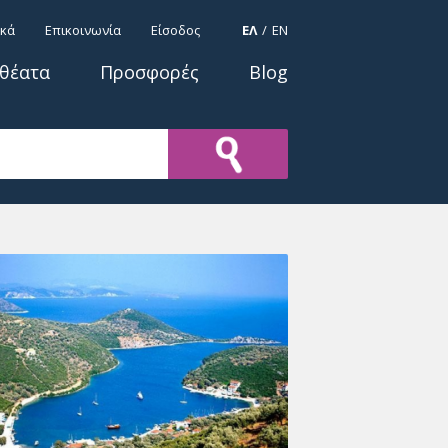
ΓΛΩΣΣΕΣ
ικά
Επικοινωνία
Είσοδος
ΕΛ
EN
οθέατα
Προσφορές
Blog