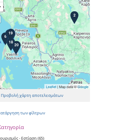
−
2
4
14
15
19
12
17
3
7
5
9
11
16
13
6
10
18
8
20
1
Leaflet
| Map data ©
Google
ίδες
Προβολή χάρτη αποτελεσμάτων
Κατάργηση των φίλτρων
Κατηγορία
ουρισμός - Εστίαση (65)
A