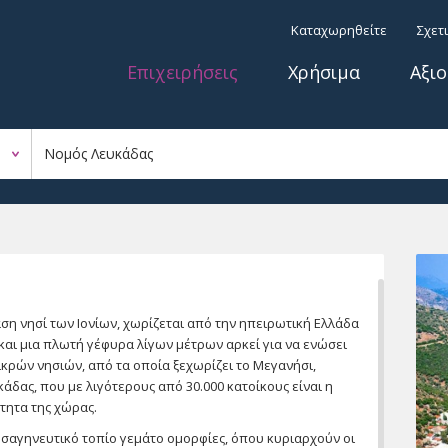
Παράκαμψη προς το
Top menu
Καταχωρηθείτε
Σχετ
κυρίως περιεχόμενο
Κύριο μενού
Επιχειρήσεις
Χρήσιμα
Αξι
ση νησί των Ιονίων, χωρίζεται από την ηπειρωτική Ελλάδα
αι μια πλωτή γέφυρα λίγων μέτρων αρκεί για να ενώσει
ικρών νησιών, από τα οποία ξεχωρίζει το Μεγανήσι,
δας, που με λιγότερους από 30.000 κατοίκους είναι η
τητα της χώρας.
να σαγηνευτικό τοπίο γεμάτο ομορφίες, όπου κυριαρχούν οι