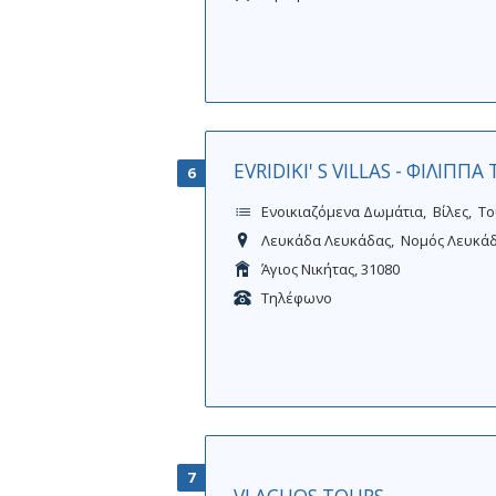
EVRIDIKI' S VILLAS - ΦΙΛΙΠΠΑ
6
Ενοικιαζόμενα Δωμάτια
Βίλες
Το
Λευκάδα Λευκάδας
Νομός Λευκά
Άγιος Νικήτας, 31080
Τηλέφωνο
7