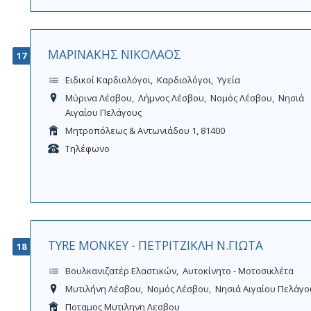
ΜΑΡΙΝΑΚΗΣ ΝΙΚΟΛΑΟΣ
17
Ειδικοί Καρδιολόγοι
Καρδιολόγοι
Υγεία
Μύρινα Λέσβου
Λήμνος Λέσβου
Νομός Λέσβου
Νησιά
Αιγαίου Πελάγους
Μητροπόλεως & Αντωνιάδου 1, 81400
Τηλέφωνο
TYRE MONKEY - ΠΕΤΡΙΤΖΙΚΛΗ Ν.ΓΙΩΤΑ
18
Βουλκανιζατέρ Ελαστικών
Αυτοκίνητο - Μοτοσικλέτα
Μυτιλήνη Λέσβου
Νομός Λέσβου
Νησιά Αιγαίου Πελάγο
Ποταμος Μυτιληνη Λεσβου