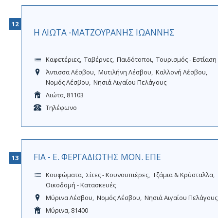
12
Η ΛΙΩΤΑ -ΜΑΤΖΟΥΡΑΝΗΣ ΙΩΑΝΝΗΣ
Καφετέριες
Ταβέρνες
Παιδότοποι
Τουρισμός - Εστίαση
Άντισσα Λέσβου
Μυτιλήνη Λέσβου
Καλλονή Λέσβου
Νομός Λέσβου
Νησιά Αιγαίου Πελάγους
Λιώτα, 81103
Τηλέφωνο
FIA - Ε. ΦΕΡΓΑΔΙΩΤΗΣ ΜΟΝ. ΕΠΕ
13
Κουφώματα
Σίτες - Κουνουπιέρες
Τζάμια & Κρύσταλλα
Οικοδομή - Κατασκευές
Μύρινα Λέσβου
Νομός Λέσβου
Νησιά Αιγαίου Πελάγους
Μύρινα, 81400