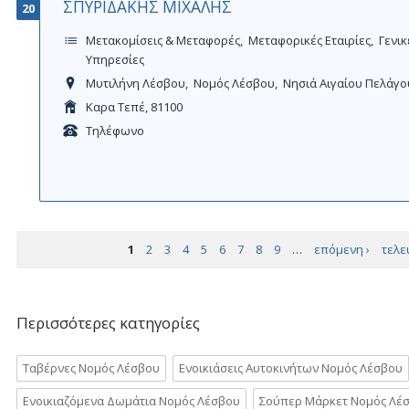
ΣΠΥΡΙΔΑΚΗΣ ΜΙΧΑΛΗΣ
20
Μετακομίσεις & Μεταφορές
Μεταφορικές Εταιρίες
Γενικ
Υπηρεσίες
Μυτιλήνη Λέσβου
Νομός Λέσβου
Νησιά Αιγαίου Πελάγο
Καρα Τεπέ, 81100
Τηλέφωνο
Σελίδες
1
2
3
4
5
6
7
8
9
…
επόμενη ›
τελε
Περισσότερες κατηγορίες
Ταβέρνες Νομός Λέσβου
Ενοικιάσεις Αυτοκινήτων Νομός Λέσβου
Ενοικιαζόμενα Δωμάτια Νομός Λέσβου
Σούπερ Μάρκετ Νομός Λέ