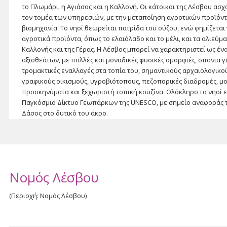
το Πλωμάρι, η Αγιάσος και η Καλλονή. Οι κάτοικοι της Λέσβου ασχ
τον τομέα των υπηρεσιών, με την μεταποίηση αγροτικών προϊόντ
βιομηχανία. Το νησί θεωρείται πατρίδα του ούζου, ενώ φημίζεται
αγροτικά προϊόντα, όπως το ελαιόλαδο και το μέλι, και τα αλιεύ
Καλλονής και της Γέρας. Η Λέσβος μπορεί να χαρακτηριστεί ως έ
αξιοθεάτων, με πολλές και μοναδικές φυσικές ομορφιές, σπάνια 
τρομακτικές εναλλαγές στα τοπία του, σημαντικούς αρχαιολογικο
γραφικούς οικισμούς, υγροβιότοπους, πεζοπορικές διαδρομές, μ
προσκηνύματα και ξεχωριστή τοπική κουζίνα. Ολόκληρο το νησί ε
Παγκόσμιο Δίκτυο Γεωπάρκων της UNESCO, με σημείο αναφοράς
Δάσος στο δυτικό του άκρο.
Η Λήμνος, το νησί του Ηφαίστου κατά τους αρχαίους, βρίσκεται βο
Λέσβου και είναι ένα μεγάλης έκτασης ηφαιστειογενές νησί με π
της Μύρινας, γνωστό και ως Κάστρο. Η τοπική οικονομία βασίζεται
γεωργία και την αλιεία, καθώς και στον τουρισμό, το εμπόριο και 
για το γλυκό κρασί που παράγει, ενώ οι υπέροχες θάλασσες, οι αξ
Νομός Λέσβου
χώροι, οι παραδοσιακοί οικισμοί, οι παράξενοι γεωλογικοί σχηματ
του τοπίου την καθιστούν ελκυστικό προορισμό για επισκέπτες.
(Περιοχή: Νομός Λέσβου)
Ο Άη Στράτης βρίσκεται νοτιοδυτικά της Λήμνου και είναι το πιο
Αρχιπελάγους. Το λιμάνι, που αποτελεί και τον μοναδικό οικισμό, 