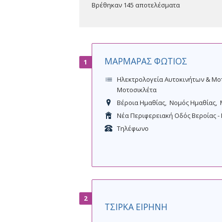
κυρίως ως κλωστοϋφαντουργεία και πλέον
Βρέθηκαν 145 αποτελέσματα
βρίσκεται το υπέροχο άλσος του Αγίου Νι
ιδιαίτερου Φυσικού Κάλλους".
ΜΑΡΜΑΡΑΣ ΦΩΤΙΟΣ
1
Ηλεκτρολογεία Αυτοκινήτων & Μ
Μοτοσικλέτα
Βέροια Ημαθίας
Νομός Ημαθίας
Νέα Περιφερειακή Οδός Βεροίας -
Τηλέφωνο
2
ΤΣΙΡΚΑ ΕΙΡΗΝΗ