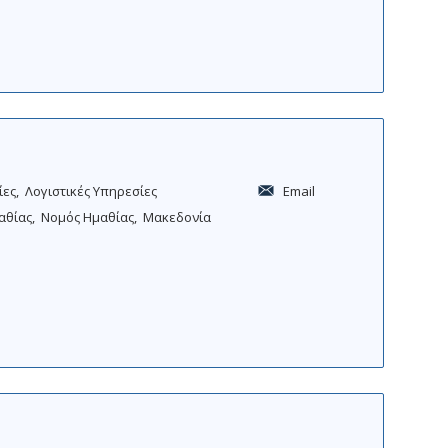
t
e
e
r
r
ίες
Λογιστικές Υπηρεσίες
Email
αθίας
Νομός Ημαθίας
Μακεδονία