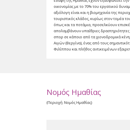
εδάφη της Ημαθίας έχουν εξασφαλίσει την
οικονομίας με το 70% του εργατικού δυναμ
αξιόλογη είναι και η βιομηχανία της περιο
τουριστικός κλάδος, κυρίως στον τομέα το
όπως και τα ποτάμια, προσελκύουν επισκέπ
απολαμβάνουν υπαίθριες δραστηριότητες κα
σπορ σε κάποιο από τα χιονοδρομικά κέντ
Αιγών (Βεργίνα), ένας από τους σημαντικότ
Φιλίππου και πλήθος αντικειμένων εξαιρετ
επισκεπτών.
Η Ημαθία είναι η πιο πυκνοκατοικημένη πε
Θεσσαλονίκης και τουλάχιστον ο μισός πλ
ημιαστικά κέντρα του νομού. Πρωτεύουσα τ
η Βέροια, μια πόλη περίπου 45.000 κατοίκω
γνωστή για την παραδοσιακή αρχιτεκτονική 
Νομός Ημαθίας
βυζαντινές και μεταβυζαντινές εκκλησίες 
της Ημαθίας. Η ορεινή πόλη, χτισμένη επί
(Περιοχή: Νομός Ημαθίας)
ξεπερνάει τους 20.000 κατοίκους. Η ευρύτ
κρασιών και ιδιαίτερα της ποικιλίας ξινόμ
ροδάκινα, μήλα και κεράσια. Η πόλη της 
μακεδονικού ρυθμού και βιομηχανικά κτίρ