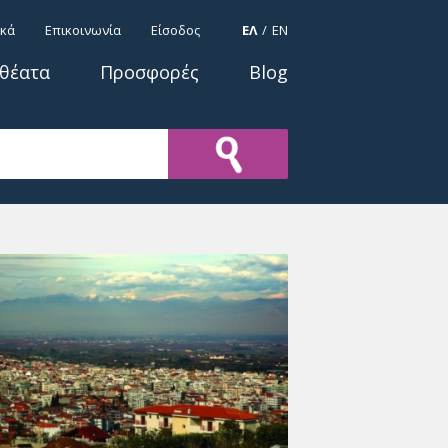
ΓΛΩΣΣΕΣ
ικά
Επικοινωνία
Είσοδος
ΕΛ
EN
οθέατα
Προσφορές
Blog