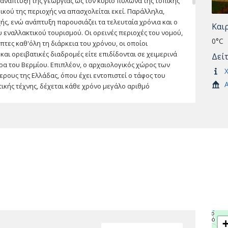
 ανάπτυξη της γεωργίας ως τον κύριο πυλώνα της τοπικής
ικού της περιοχής να απασχολείται εκεί. Παράλληλα,
χής, ενώ ανάπτυξη παρουσιάζει τα τελευταία χρόνια και ο
Και
υ εναλλακτικού τουρισμού. Οι ορεινές περιοχές του νομού,
0°C
τες καθ'όλη τη διάρκεια του χρόνου, οι οποίοι
ι ορειβατικές διαδρομές είτε επιδίδονται σε χειμερινά
Δεί
ρα του Βερμίου. Επιπλέον, ο αρχαιολογικός χώρος των
Χ
ερους της Ελλάδας, όπου έχει εντοπιστεί ο τάφος του
Α
ικής τέχνης, δέχεται κάθε χρόνο μεγάλο αριθμό
ριφερειακή ενότητα της Μακεδονίας μετά την Π.Ε.
ηθυσμός της είναι συγκεντρωμένος στα αστικά και
ης Ημαθίας και εμπορικό και βιοτεχνικό κέντρο της είναι
ν, που είναι κτισμένη στους πρόποδες του Βερμίου. Είναι
στις παλαιές γειτονιές της και τις πολυάριθμες
της. Η Νάουσα είναι το δεύτερο σημαντικό αστικό κέντρο
σης στους πρόποδες του Βερμίου, έχει πληθυσμό που
ερη περιοχή της φημίζεται για την παραγωγή αξιόλογων
αυρο, όπως επίσης και για τα εξαιρετικής ποιότητας
Νάουσας είναι διάσπαρτη από παραδοσιακά κτίρια
ια που χρησιμοποιήθηκαν κατά τον 19ο και 20ο αιώνα