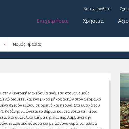
Παράκαμψη προς το
Top menu
Καταχωρηθείτε
Σχετ
κυρίως περιεχόμενο
Κύριο μενού
Επιχειρήσεις
Χρήσιμα
Αξι
ι στην Κεντρική Μακεδονία ανάμεσα στους νομούς
ς, ενώ διαθέτει και ένα μικρό μήκος ακτών στον Θερμαϊκό
μένο σχεδόν εξίσου σε ορεινό και πεδινό. Στα δυτικά του
Ν. Κοζάνης υψώνεται το Βέρμιο και στα νότια τα Πιέρια
εται στο ανατολικό τμήμα της, και περιλαμβάνει την
σών. Εξαιρετικά εύφορα και με άφθονα νερά, τα πεδινά