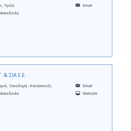
ι
Υγεία
Email
Μακεδονία
& ΣΙΑ Ε.Ε.
σμοί
Οικοδομή - Κατασκευές
Email
Μακεδονία
Website