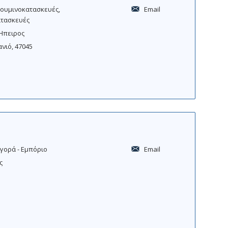
ουμινοκατασκευές
Email
ατασκευές
Ήπειρος
ανιό, 47045
γορά - Εμπόριο
Email
ς