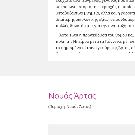
ελάχιστα αναπτυγμένος, γεγονός που καθι
μακραίωνη ιστορία της περιοχής, η οποία 
μεταβυζαντινά μνημεία, αλλά και η χαρακ
ιδιαίτερης οικολογικής αξίας) σε συνδυασ
πολλές δυνατότητες για την ανάπτυξη του
Η Άρτα είναι η πρωτεύουσα του νομού και
πόλη της Ηπείρου μετά τα Γιάννενα, με πλ
το φημισμένο πέτρινο γεφύρι της Άρτας, 
δημοτικό ποίημα. Η Άρτα έχει σημαντική 
Ηπείρου (1229) και δείγματά της αποτελού
Βλαχερνών, του Αγίου Βασιλείου και της Π
κυβόσχημο, του 13ου αιώνα, μοναδικό αρχ
Παρηγορίτισσας υπάρχουν και μεταγενέστερ
που κατά την αρχαιότητα υπήρχε μια από τ
Νομός Άρτας
(Περιοχή: Νομός Άρτας)