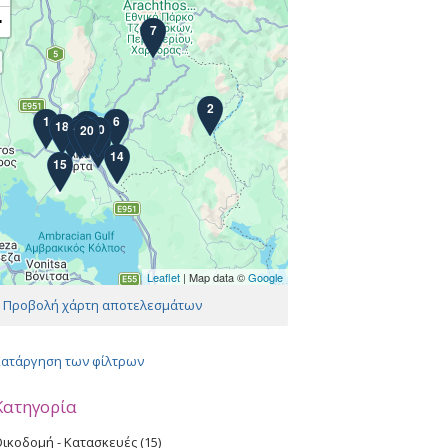
−
7
2
1
6
4
18
8
17
16
9
5
13
11
10
20
12
19
3
14
15
Leaflet
| Map data ©
Google
ίδες
Προβολή χάρτη αποτελεσμάτων
Κατάργηση των φίλτρων
Κατηγορία
ικοδομή - Κατασκευές (15)
A