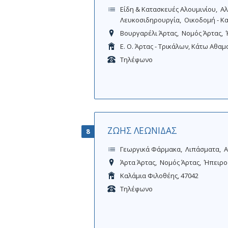
Είδη & Κατασκευές Αλουμινίου
Αλ
Λευκοσιδηρουργία
Οικοδομή - Κ
Βουργαρέλι Άρτας
Νομός Άρτας
Ε. Ο. Άρτας - Τρικάλων, Κάτω Αθαμ
Τηλέφωνο
ΖΩΗΣ ΛΕΩΝΙΔΑΣ
8
Γεωργικά Φάρμακα
Λιπάσματα
Α
Άρτα Άρτας
Νομός Άρτας
Ήπειρο
Καλάμια Φιλοθέης, 47042
Τηλέφωνο