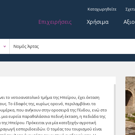
Παράκαμψη προς το
Top menu
Καταχωρηθείτε
Σχετ
κυρίως περιεχόμενο
Κύριο μενού
Επιχειρήσεις
Χρήσιμα
Αξι
ει το νοτιοανατολικό τμήμα της Ηπείρου, έχει έκταση
κους. Το έδαφός της, κυρίως ορεινό, περιλαμβάνει τα
ουμέρκα, που ανήκουν στην οροσειρά της Πίνδου, ενώ στο
ι μια ευρεία παραθαλάσσια πεδινή έκταση, η πεδιάδα της
 της Ηπείρου. Πρόκειται για μία κατεξοχήν αγροτική
παραγωγή εσπεριδοειδών. Ο τομέας του τουρισμού είναι