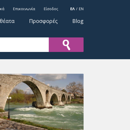
ΓΛΩΣΣΕΣ
ικά
Επικοινωνία
Είσοδος
ΕΛ
EN
οθέατα
Προσφορές
Blog