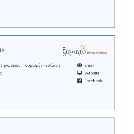
e
r
ΙΑ
Εκδηλώσεων
Τουρισμός - Εστίαση
Email
ς
Website
Facebook