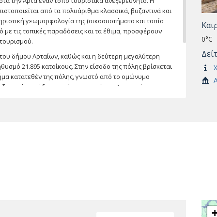
στά την Άρτα έναν τόπο τουριστικά ανεξερεύνητο. Η
πιστοποιείται από τα πολυάριθμα κλασσικά, βυζαντινά και
τηριστική γεωμορφολογία της (οικοσυστήματα και τοπία
Και
μό με τις τοπικές παραδόσεις και τα έθιμα, προσφέρουν
0°C
 τουρισμού.
Δεί
 του δήμου Αρταίων, καθώς και η δεύτερη μεγαλύτερη
ηθυσμό 21.895 κατοίκους. Στην είσοδο της πόλης βρίσκεται
Χ
σήμα κατατεθέν της πόλης, γνωστό από το ομώνυμο
Α
βυζαντινή παράδοση από την εποχή του Δεσποτάτου της
ν οι βυζαντινές εκκλησίες της Αγίας Θεοδώρας, των
αρηγορίτισσας, ένα εντυπωσιακό Βυζαντινό κτίσμα,
ιτεκτονικό έργο με σπουδαία μωσαϊκά. Στο ναό της
ες τοιχογραφίες. Η πόλη είναι χτισμένη στην ίδια θέση
ις σημαντικότερες πόλεις της περιοχής, η Αμβρακία.