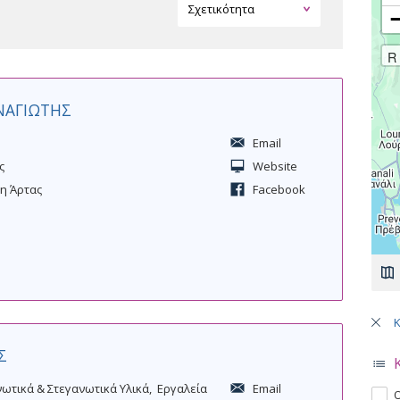
R
ΝΑΓΙΩΤΗΣ
Email
ς
Website
έη Άρτας
Facebook
Σελ
Σ
ωτικά & Στεγανωτικά Υλικά
Εργαλεία
Email
A
Ο