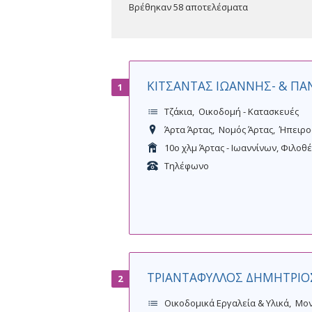
Βρέθηκαν 58 αποτελέσματα
ΚΙΤΣΑΝΤΑΣ ΙΩΑΝΝΗΣ- & ΠΑ
1
Τζάκια
Οικοδομή - Κατασκευές
Άρτα Άρτας
Νομός Άρτας
Ήπειρο
10ο χλμ Άρτας - Ιωαννίνων, Φιλοθ
Τηλέφωνο
ΤΡΙΑΝΤΑΦΥΛΛΟΣ ΔΗΜΗΤΡΙΟ
2
Οικοδομικά Εργαλεία & Υλικά
Μον