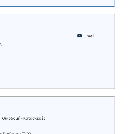
Email
ς
Οικοδομή - Κατασκευές
ς Σκούφας 472 00