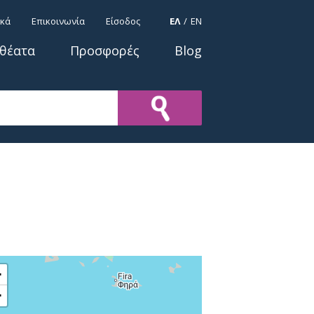
ΓΛΩΣΣΕΣ
ικά
Επικοινωνία
Είσοδος
ΕΛ
EN
οθέατα
Προσφορές
Blog
+
−