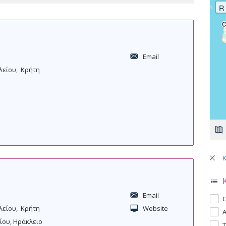
R
Email
λείου
Κρήτη
Σελ
Email
A
Ο
λείου
Κρήτη
Website
p
A
Α
p
ίου, Ηράκλειο
p
A
Τ