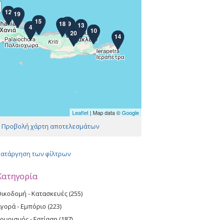
12
17
19
16
8
15
11
2
1
18
6
9
13
4
5
10
7
20
14
Leaflet
| Map data ©
Google
ίδες
Προβολή χάρτη αποτελεσμάτων
Κατάργηση των φίλτρων
Κατηγορία
ικοδομή - Κατασκευές (255)
A
p
γορά - Εμπόριο (223)
A
p
p
ουρισμός - Εστίαση (187)
A