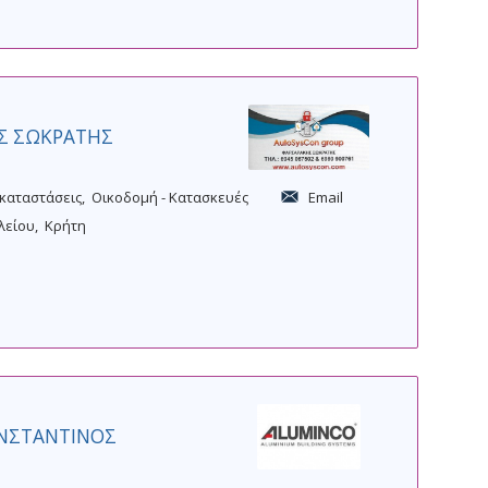
r
e
r
ΗΣ ΣΩΚΡΑΤΗΣ
γκαταστάσεις
Οικοδομή - Κατασκευές
Email
λείου
Κρήτη
ΩΝΣΤΑΝΤΙΝΟΣ