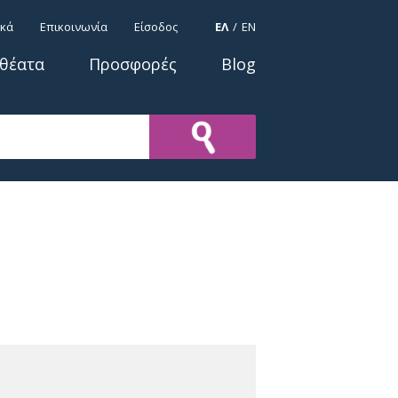
ΓΛΩΣΣΕΣ
ικά
Επικοινωνία
Είσοδος
ΕΛ
EN
οθέατα
Προσφορές
Blog