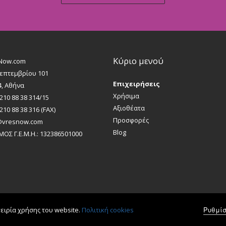
Κύριο μενού
Now.com
Σεπτεμβρίου 101
Επιχειρήσεις
4, Αθήνα
Χρήσιμα
 210 88 38 314/15
Αξιοθέατα
 210 88 38 316 (FAX)
Προσφορές
@vresnow.com
Blog
ΜΟΣ Γ.Ε.Μ.Η.: 132386501000
Όροι & Προϋποθέσεις
Ρυθμίσ
ειρία χρήσης του website.
Πολιτική cookies