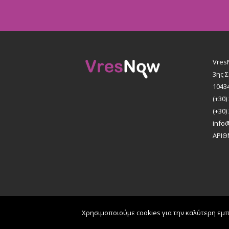
Vres
3ης 
1043
(+30)
(+30)
info
ΑΡΙΘ
All rights reserved © 2026
K & M ADVERTISING
Χρησιμοποιούμε cookies για την καλύτερη εμπ